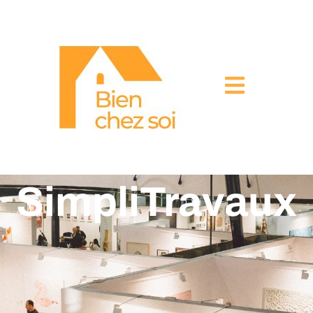
SimpliTravaux